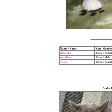
Namn / Name
Kön / Gender
Amorella
Hona / Femal
Amadeus
Hane / Male
Alicia
Hona / Femal
S
Stolta 