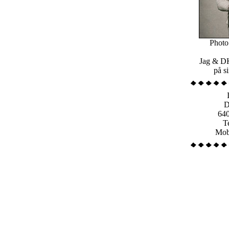
Photo
Jag & D
på si
D
64
T
Mob