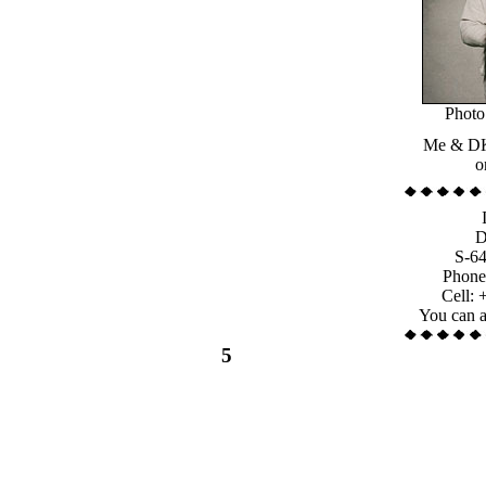
Photo
Me & DK
o
D
S-6
Phone
Cell: 
You can a
5