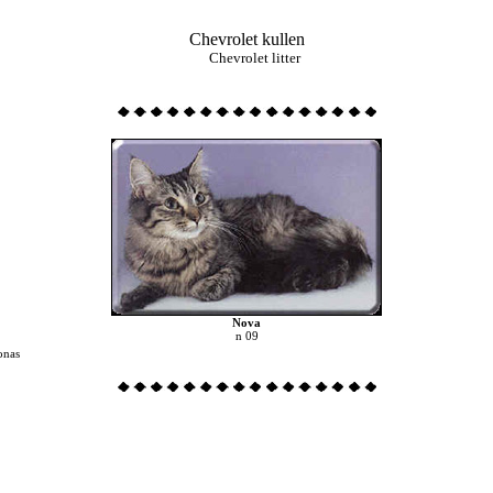
Chevrolet kullen
Chevrolet litter
Nova
n 09
onas