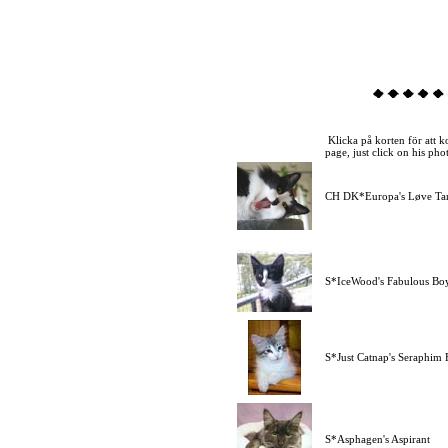
Klicka på korten för att k
page, just click on his pho
CH DK*Europa's Løve Ta
S*IceWood's Fabulous Bo
S*Just Catnap's Seraphim 
S*Asphagen's Aspirant