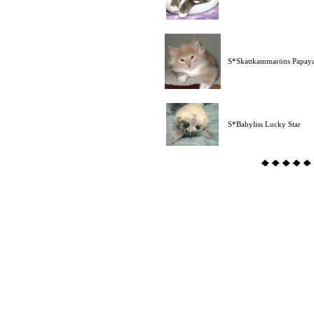
S*Skattkammaröns Papay
S*Babyliss Lucky Star